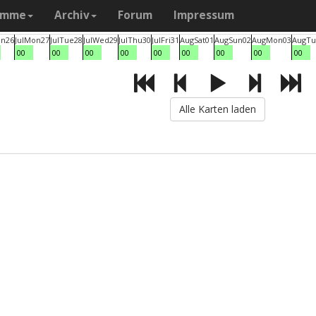
amme
Archiv
Forum
Impressum
un
26
Jul
Mon
27
Jul
Tue
28
Jul
Wed
29
Jul
Thu
30
Jul
Fri
31
Aug
Sat
01
Aug
Sun
02
Aug
Mon
03
Aug
Tu
00
00
00
00
00
00
00
00
00
Alle Karten laden