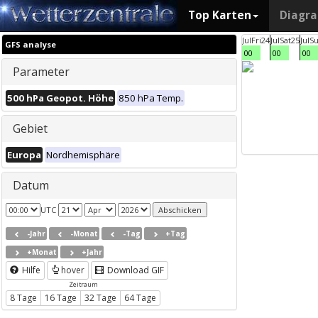
Top Karten
Diagr
Jul
Fri
24
Jul
Sat
25
Jul
S
GFS analyse
00
00
00
Parameter
500 hPa Geopot. Höhe
850 hPa Temp.
Gebiet
Europa
Nordhemisphäre
Datum
UTC
-Jahr
-Monat
-Tag
+Tag
+Monat
+Jahr
Hilfe
hover
Download GIF
Zeitraum
8 Tage
16 Tage
32 Tage
64 Tage