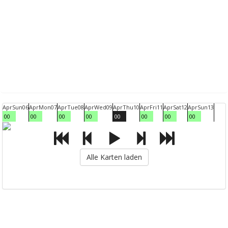
Apr
Sun
06
Apr
Mon
07
Apr
Tue
08
Apr
Wed
09
Apr
Thu
10
Apr
Fri
11
Apr
Sat
12
Apr
Sun
13
00
00
00
00
00
00
00
00
Alle Karten laden