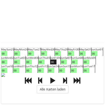
May
Sun
25
May
Mon
26
May
Tue
27
May
Wed
28
May
Thu
29
May
Fri
30
May
Sat
31
Jun
Sun
01
00
00
00
00
00
00
00
00
Jun
Mon
02
Jun
Tue
03
Jun
Wed
04
Jun
Thu
05
Jun
Fri
06
Jun
Sat
07
Jun
Sun
08
Jun
Mon
09
00
00
00
00
00
00
00
00
Jun
Tue
10
Jun
Wed
11
Jun
Thu
12
Jun
Fri
13
Jun
Sat
14
Jun
Sun
15
Jun
Mon
16
Jun
Tue
17
00
00
00
00
00
00
00
00
Alle Karten laden