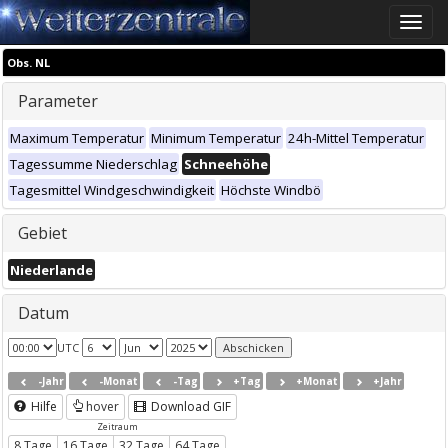
Toggle
naviga
Obs. NL
Parameter
Maximum Temperatur
Minimum Temperatur
24h-Mittel Temperatur
Tagessumme Niederschlag
Schneehöhe
Tagesmittel Windgeschwindigkeit
Höchste Windbö
Gebiet
Niederlande
Datum
UTC
-Jahr
-Monat
-Tag
+Tag
+Monat
+Jahr
Hilfe
hover
Download GIF
Zeitraum
8 Tage
16 Tage
32 Tage
64 Tage