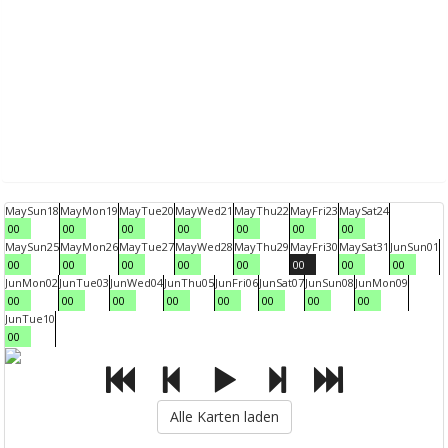
May
Sun
18
May
Mon
19
May
Tue
20
May
Wed
21
May
Thu
22
May
Fri
23
May
Sat
24
00
00
00
00
00
00
00
May
Sun
25
May
Mon
26
May
Tue
27
May
Wed
28
May
Thu
29
May
Fri
30
May
Sat
31
Jun
Sun
01
00
00
00
00
00
00
00
00
Jun
Mon
02
Jun
Tue
03
Jun
Wed
04
Jun
Thu
05
Jun
Fri
06
Jun
Sat
07
Jun
Sun
08
Jun
Mon
09
00
00
00
00
00
00
00
00
Jun
Tue
10
00
Alle Karten laden