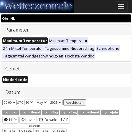
Toggle
naviga
Obs. NL
Parameter
Maximum Temperatur
Minimum Temperatur
24h-Mittel Temperatur
Tagessumme Niederschlag
Schneehöhe
Tagesmittel Windgeschwindigkeit
Höchste Windbö
Gebiet
Niederlande
Datum
UTC
-Jahr
-Monat
-Tag
+Tag
+Monat
+Jahr
Hilfe
hover
Download GIF
Zeitraum
8 Tage
16 Tage
32 Tage
64 Tage