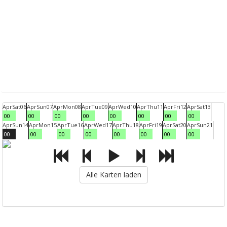
Apr
Sat
06
Apr
Sun
07
Apr
Mon
08
Apr
Tue
09
Apr
Wed
10
Apr
Thu
11
Apr
Fri
12
Apr
Sat
13
00
00
00
00
00
00
00
00
Apr
Sun
14
Apr
Mon
15
Apr
Tue
16
Apr
Wed
17
Apr
Thu
18
Apr
Fri
19
Apr
Sat
20
Apr
Sun
21
00
00
00
00
00
00
00
00
Alle Karten laden