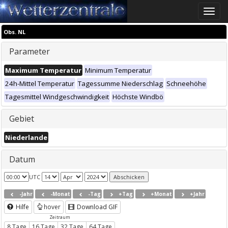
Toggle
naviga
Obs. NL
Parameter
Maximum Temperatur
Minimum Temperatur
24h-Mittel Temperatur
Tagessumme Niederschlag
Schneehöhe
Tagesmittel Windgeschwindigkeit
Höchste Windbö
Gebiet
Niederlande
Datum
UTC
-Jahr
-Monat
-Tag
+Tag
+Monat
+Jahr
Hilfe
hover
Download GIF
Zeitraum
8 Tage
16 Tage
32 Tage
64 Tage