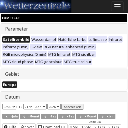
Toggle
naviga
EUMETSAT
Parameter
Satellitenbild
Wasserdampf
Natürliche farbe
Luftmasse
Infrarot
Infrarot (5 min)
E-view
RGB natural enhanced (5 min)
RGB microphysics (5 min)
MTG Infrarot
MTG sichtbar
MTG cloud phase
MTG geocolour
MTG true colour
Gebiet
Europa
Datum
UTC
-Jahr
-Monat
-Tag
+Tag
+Monat
+Jahr
Zeitraum
Hilfe
hover
Download GIF
8 Std
16 Std
2 Tage
3 Tage