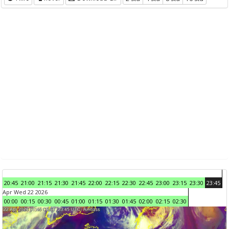
20:45
21:00
21:15
21:30
21:45
22:00
22:15
22:30
22:45
23:00
23:15
23:30
23:45
Apr Wed 22 2026
00:00
00:15
00:30
00:45
01:00
01:15
01:30
01:45
02:00
02:15
02:30