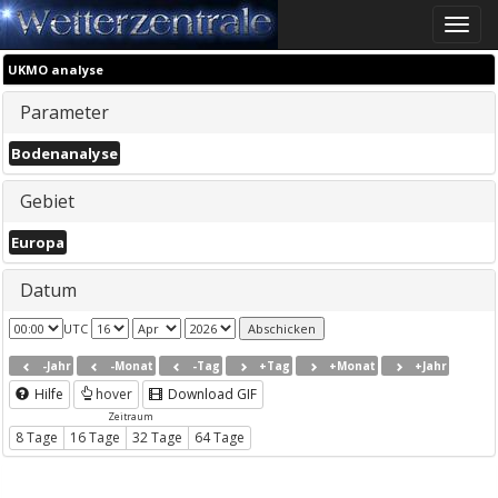
Toggle
naviga
UKMO analyse
Parameter
Bodenanalyse
Gebiet
Europa
Datum
UTC
-Jahr
-Monat
-Tag
+Tag
+Monat
+Jahr
Hilfe
hover
Download GIF
Zeitraum
8 Tage
16 Tage
32 Tage
64 Tage