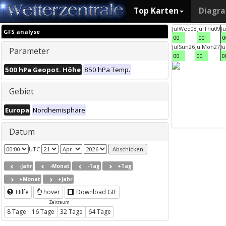
Top Karten
Diagr
Jul
Wed
08
Jul
Thu
09
Ju
GFS analyse
00
00
0
Jul
Sun
26
Jul
Mon
27
Ju
Parameter
00
00
0
500 hPa Geopot. Höhe
850 hPa Temp.
Gebiet
Europa
Nordhemisphäre
Datum
UTC
-Jahr
-Monat
-Tag
+Tag
+Monat
+Jahr
Hilfe
hover
Download GIF
Zeitraum
8 Tage
16 Tage
32 Tage
64 Tage