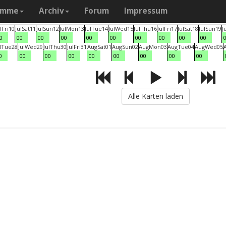
amme
Archiv
Forum
Impressum
l
Fri
10
Jul
Sat
11
Jul
Sun
12
Jul
Mon
13
Jul
Tue
14
Jul
Wed
15
Jul
Thu
16
Jul
Fri
17
Jul
Sat
18
Jul
Sun
19
J
0
00
00
00
00
00
00
00
00
00
l
Tue
28
Jul
Wed
29
Jul
Thu
30
Jul
Fri
31
Aug
Sat
01
Aug
Sun
02
Aug
Mon
03
Aug
Tue
04
Aug
Wed
05
0
00
00
00
00
00
00
00
00
Alle Karten laden